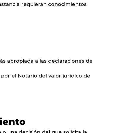
onstancia requieran conocimientos
ás apropiada a las declaraciones de
or el Notario del valor jurídico de
iento
o una decisión del que solicita la